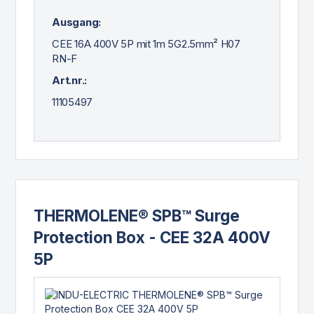
Ausgang:
CEE 16A 400V 5P mit 1m 5G2.5mm² H07
RN-F
Art.nr.:
11105497
THERMOLENE® SPB™ Surge
Protection Box - CEE 32A 400V
5P