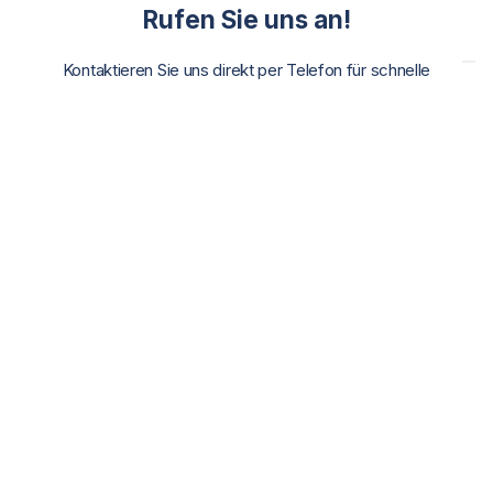
Rufen Sie uns an!
Kontaktieren Sie uns direkt per Telefon für schnelle
Hilfe.
+49 2137 – 95010
Oder kommen Sie gern vorbei!
Besuchen Sie uns in unseren Büroräumen für ein
persönliches Gespräch.
INDU-ELECTRIC Gerber GmbH
Am Henselsgraben 8
41470 Neuss
Deutschland