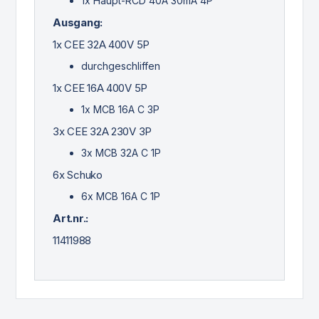
1x Haupt-RCD 40A 30mA 4P
Ausgang:
1x CEE 32A 400V 5P
durchgeschliffen
1x CEE 16A 400V 5P
1x MCB 16A C 3P
3x CEE 32A 230V 3P
3x MCB 32A C 1P
6x Schuko
6x MCB 16A C 1P
Art.nr.:
11411988