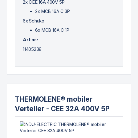
2x CEE 16A 400V 5P
2x MCB 16A C 3P
6x Schuko
6x MCB 16A C 1P
Art.nr.:
11405238
THERMOLENE® mobiler
Verteiler - CEE 32A 400V 5P