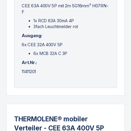
CEE 63A 400V 5P mit 2m 5G16mm² H07RN-
F
1x RCD 63A 30mA 4P
3fach Leuchtmelder rot
Ausgang:
6x CEE 32A 400V 5P
6x MCB 32A C 3P
Art.Nr.:
11411201
THERMOLENE® mobiler
Verteiler - CEE 63A 400V 5P